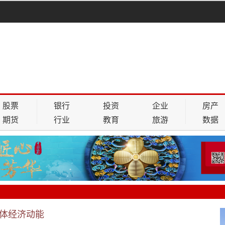
股票
银行
投资
企业
房产
期货
行业
教育
旅游
数据
体经济动能