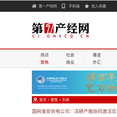
第一产经网
手机端
加入收藏
热点
社会
基金
聚焦
商业
外汇
首页
>
聚焦
> 列表
国网淮安供电公司：深耕产融协同激活实