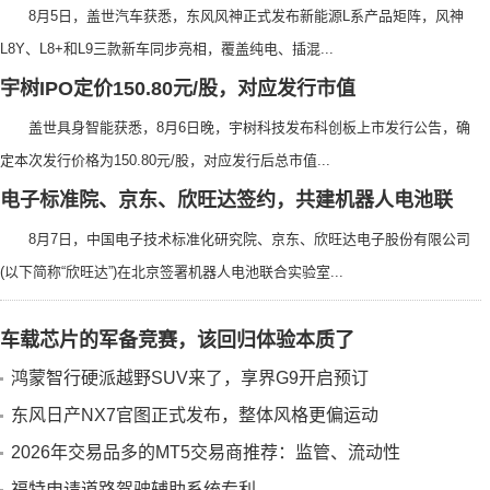
8月5日，盖世汽车获悉，东风风神正式发布新能源L系产品矩阵，风神
L8Y、L8+和L9三款新车同步亮相，覆盖纯电、插混...
宇树IPO定价150.80元/股，对应发行市值
盖世具身智能获悉，8月6日晚，宇树科技发布科创板上市发行公告，确
定本次发行价格为150.80元/股，对应发行后总市值...
电子标准院、京东、欣旺达签约，共建机器人电池联
8月7日，中国电子技术标准化研究院、京东、欣旺达电子股份有限公司
(以下简称“欣旺达”)在北京签署机器人电池联合实验室...
年国内居民出游34.63亿人次比上年同期
追光最好的健康，是把运动
车载芯片的军备竞赛，该回归体验本质了
鸿蒙智行硬派越野SUV来了，享界G9开启预订
东风日产NX7官图正式发布，整体风格更偏运动
2026年交易品多的MT5交易商推荐：监管、流动性
福特申请道路驾驶辅助系统专利