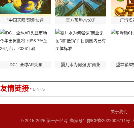
“中国天眼”观测快速
官方预热vivoXF
广汽埃安
IDC：全球AR头显
婴儿水为何强调“商业
望埠镇6
友情链接
LINKS
关于我们
© 2015-
2026 第一产经网
备案号：豫ICP备2022009711号
邮