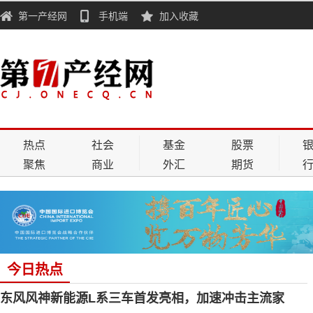
第一产经网
手机端
加入收藏
热点
社会
基金
股票
聚焦
商业
外汇
期货
今日热点
东风风神新能源L系三车首发亮相，加速冲击主流家