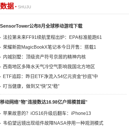
数据
SHUJU
SensorTower公布8月全球移动游戏下载
法拉第未来FF91续航里程出炉：EPA标准能跑61
荣耀新款MagicBookX笔记本今日开售：搭载1
内城别墅：顶级资产符号京居的精神内核
西南地区多降水天气冷空气影响我国北方地区
ETF追踪：昨日ETF净流入54亿元资金“抄底”中
叮当健康，做到又“快”又“稳”
移动网络“物”连接数达16.98亿户规模首超“
苹果故意的？iOS16升级后翻车：iPhone13
韦伯望远镜出现组件故障NASA停用一种观测模式