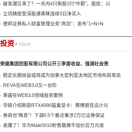
破发潮又来了？一天内4只新股3只“中箭”，股民：以
立讯精密受深股通青睐连续3日净买入
德邦证券私人财富管理业务"亮剑"：发布"1+N+N
投资
TOUZI
荣盛集团控股有限公司公开三季度收益、强调社会责
稳定长期收益或将成为加拿大宏利亚太地区市场布局常态
REVA在WEB3.0又一台阶
荣盛在WEB3.0领域投资案例
华硕介绍新款RTX4090猛禽显卡：赛博朋克设计元
券商也“降息”！下调0.5个基点事涉2万亿证券保证
卖爆了！华为Mate5010秒售罄黄牛加价近万元收