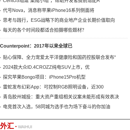
CentOS组建“集成小组”，帮助开发者提前适配R
代号Nova，消息称苹果iPhone16系列侧面将
思考与践行，ESG战略下的商业地产企业长期价值取向
每天的各个时间段都适合拍摄哪些题材？
Counterpoint：2017年以来全球已
贴心保障、全力宠爱太平洋健康险和国药控股联合发布“
2024款大众ID.4CROZZ纯电SUV上市，优
探究苹果Bongo项目：iPhone15Pro机型
雷蛇发布幻彩App：可控制RGB照明设备，近300
青岛胶州城投：重大资产重组相关议案未能形成有效表决
电竞首次入选，58同城为选手也为场下奋斗的你加油
外汇
WAIHUI