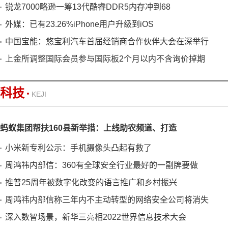
锐龙7000略逊一筹13代酷睿DDR5内存冲到68
外媒：已有23.26%iPhone用户升级到iOS
中国宝能：悠宝利汽车首届经销商合作伙伴大会在深举行
上金所调整国际会员参与国际板2个月以内不含询价掉期
科技
KEJI
蚂蚁集团帮扶160县新举措：上线助农频道、打造
小米新专利公示：手机摄像头凸起有救了
周鸿祎内部信：360有全球安全行业最好的一副牌要做
推普25周年被数字化改变的语言推广和乡村振兴
周鸿祎内部信称三年内不主动转型的网络安全公司将消失
深入数智场景，新华三亮相2022世界信息技术大会