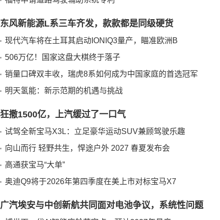
东风新能源L系三车齐发，款款都是同级硬货
现代汽车将在土耳其启动IONIQ3量产，瞄准欧洲B
506万亿！国家这盘大棋终于落子
销量口碑双丰收，瑞虎8系如何成为中国家庭的首选冠军
明天氢能：新示范期的机遇与挑战
狂撒1500亿，上汽缓过了一口气
试驾全新宝马X3L：立足豪华运动SUV兼顾驾驶乐趣
向山而行 轻野共生，悍途户外 2027 春夏发布会
高通获宝马“大单”
奥迪Q9将于2026年第四季度在美上市对标宝马X7
广汽埃安与中创新航共同面对电池争议，系统性问题