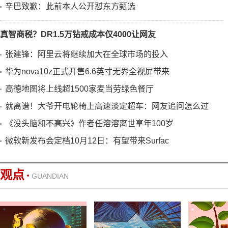
辛巴致歉：此前本人公开怼东方甄选
真智商税？DR1.5万钻戒成本仅4000让网友
张建锋：阿里云将继续加大在全球市场的投入
华为nova10z正式开售6.6英寸无界全视屏带来
高德地图将上线超1500家麦当劳绿色餐厅
就离谱！大爷开电轮椅上高速淡定超车：网友追问怎么过
《没头脑和不高兴》作者任溶溶离世享年100岁
微软新发布会定档10月12日：有望带来Surfac
观点
GUANDIAN